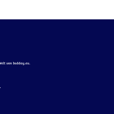
Welt von bsdday.eu.
.